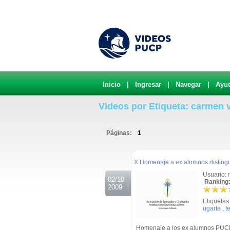
Inicio
|
Ingresar
|
Navegar
|
Ayu
Videos por Etiqueta: carmen 
Páginas:
1
.
X Homenaje a ex alumnos disting
Usuario:
02/10
Ranking:
2009
Etiquetas
ugarte
,
t
Homenaje a los ex alumnos PUCP