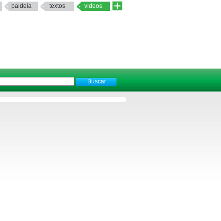
paideia
textos
videos