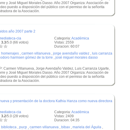
re y José Miguel Morales Dasso. Año 2007 Organiza: Asociación de
o puesto a disposición del público con el permiso de la señorita
radora de la Asociación.
idos año 2007 parte 2
mediateca-cia
Categoria:
Académica
 3.3
/5.0 (66 votos)
Vistas: 2559
Duracion: 60:07
:
homenajes
,
carmen villanueva
,
jorge avendaño valdez
,
luis carranza
eodoro harmsen gómez de la torre
,
josé miguel morales dasso
: Carmen Villanueva, Jorge Avendaño Valdez, Luis Carranza Ugarte,
re y José Miguel Morales Dasso. Año 2007 Organiza: Asociación de
o puesto a disposición del público con el permiso de la señorita
radora de la Asociación.
ueva y presentación de la doctora Kathia Hanza como nueva directora
mediateca-cia
Categoria:
Académica
 3.2
/5.0 (28 votos)
Vistas: 2409
Duracion: 04:35
:
biblioteca
,
pucp
,
carmen villanueva
,
bibav
,
mariela del Águila
,