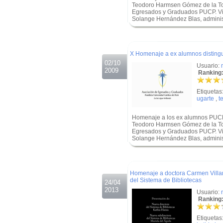
Teodoro Harmsen Gómez de la Tor
Egresados y Graduados PUCP. Vide
Solange Hernández Blas, administ
.
.
X Homenaje a ex alumnos distingu
02/10
Usuario:
2009
Ranking:
Etiquetas
ugarte
,
t
Homenaje a los ex alumnos PUCP
Teodoro Harmsen Gómez de la Tor
Egresados y Graduados PUCP. Vide
Solange Hernández Blas, administ
.
.
Homenaje a doctora Carmen Villan
del Sistema de Bibliotecas
24/04
2013
Usuario:
Ranking:
Etiquetas