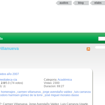
audios
blog
elabs
da
villanueva
uidos año 2007
mediateca-cia
Categoria:
Académica
 2.9
/5.0 (74 votos)
Vistas: 2300
Duracion: 69:27
:
homenajes
,
carmen villanueva
,
jorge avendaño valdez
,
luis carranza
eodoro harmsen gómez de la torre
,
josé miguel morales dasso
: Carmen Villanueva, Jorge Avendaño Valdez, Luis Carranza Ugarte,