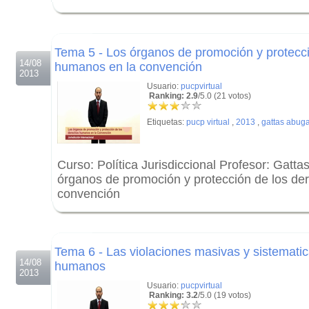
.
.
Tema 5 - Los órganos de promoción y protecc
14/08
humanos en la convención
2013
Usuario:
pucpvirtual
Ranking: 2.9
/5.0 (21 votos)
Etiquetas:
pucp virtual
,
2013
,
gattas abuga
Curso: Política Jurisdiccional Profesor: Gatt
órganos de promoción y protección de los d
convención
.
.
Tema 6 - Las violaciones masivas y sistemati
14/08
humanos
2013
Usuario:
pucpvirtual
Ranking: 3.2
/5.0 (19 votos)