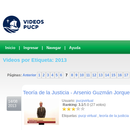
Inicio
|
Ingresar
|
Navegar
|
Ayuda
Videos por Etiqueta: 2013
Páginas:
Anterior
1
2
3
4
5
6
7
8
9
10
11
12
13
14
15
16
17
.
Teoría de la Justicia - Arsenio Guzmán Jorque
Usuario:
pucpvirtual
14/08
Ranking: 3.1
/5.0 (27 votos)
2013
Etiquetas:
pucp virtual
,
teoría de la justicia