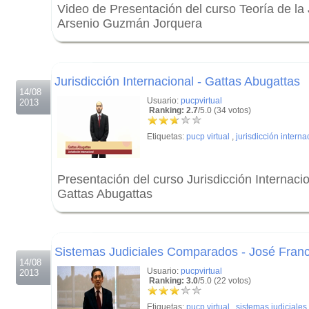
Video de Presentación del curso Teoría de la 
Arsenio Guzmán Jorquera
.
.
Jurisdicción Internacional - Gattas Abugattas
14/08
Usuario:
pucpvirtual
2013
Ranking: 2.7
/5.0 (34 votos)
Etiquetas:
pucp virtual
,
jurisdicción interna
Presentación del curso Jurisdicción Internacio
Gattas Abugattas
.
.
Sistemas Judiciales Comparados - José Fran
14/08
Usuario:
pucpvirtual
2013
Ranking: 3.0
/5.0 (22 votos)
Etiquetas:
pucp virtual
,
sistemas judiciale