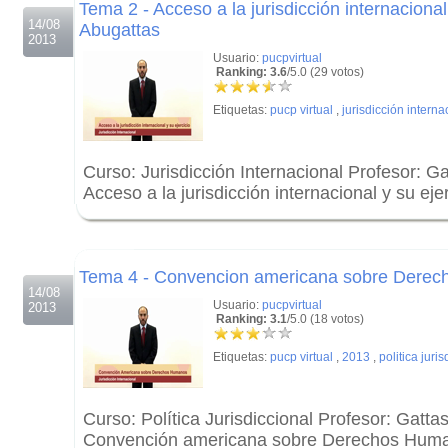
Tema 2 - Acceso a la jurisdicción internacional
14/08
Abugattas
2013
Usuario:
pucpvirtual
Ranking: 3.6
/5.0 (29 votos)
Etiquetas:
pucp virtual
,
jurisdicción interna
Curso: Jurisdicción Internacional Profesor: G
Acceso a la jurisdicción internacional y su ejer
.
.
Tema 4 - Convencion americana sobre Dere
14/08
Usuario:
pucpvirtual
2013
Ranking: 3.1
/5.0 (18 votos)
Etiquetas:
pucp virtual
,
2013
,
politica juri
Curso: Política Jurisdiccional Profesor: Gatt
Convención americana sobre Derechos Hum