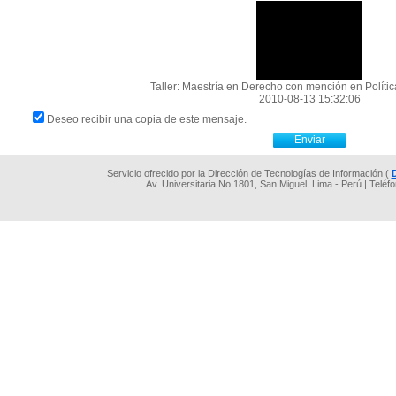
Taller: Maestría en Derecho con mención en Polític
2010-08-13 15:32:06
Deseo recibir una copia de este mensaje.
Servicio ofrecido por la Dirección de Tecnologías de Información (
Av. Universitaria No 1801, San Miguel, Lima - Perú | Teléf