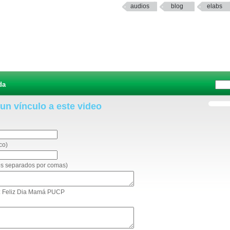
audios
blog
elabs
da
 un vínculo a este video
co)
eos separados por comas)
eo: Feliz Dia Mamá PUCP