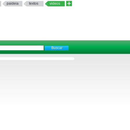
paideia
textos
videos