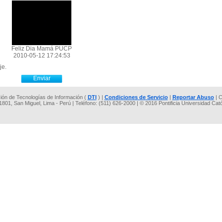
Feliz Dia Mamá PUCP
2010-05-12 17:24:53
je.
cción de Tecnologías de Información (
DTI
) |
Condiciones de Servicio
|
Reportar Abuso
| C
 1801, San Miguel, Lima - Perú | Teléfono: (511) 626-2000 | © 2016 Pontificia Universidad Cat