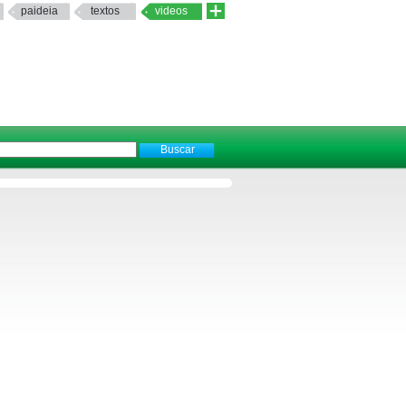
paideia
textos
videos