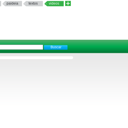
paideia
textos
videos