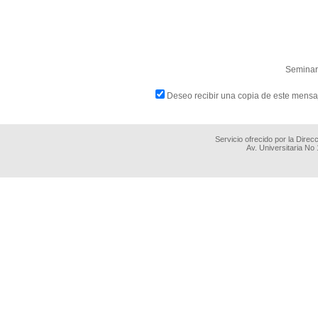
Seminari
Deseo recibir una copia de este mensa
Servicio ofrecido por la Dire
Av. Universitaria No