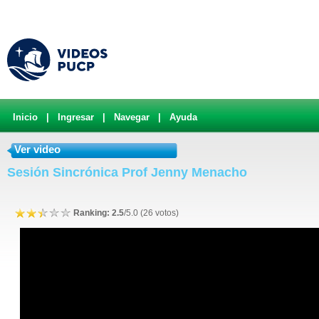
Inicio
|
Ingresar
|
Navegar
|
Ayuda
Ver video
Sesión Sincrónica Prof Jenny Menacho
Ranking: 2.5
/5.0 (26 votos)