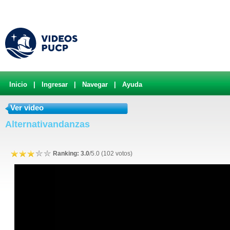
Inicio
|
Ingresar
|
Navegar
|
Ayuda
Ver video
Alternativandanzas
Ranking: 3.0
/5.0 (102 votos)