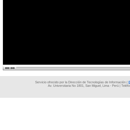
Servicio ofrecido por la Dirección de Tecnologías de Información (
Av. Universitaria No 1801, San Miguel, Lima - Perú | Teléf