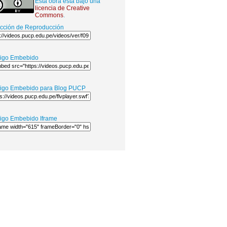
Esta obra está bajo una
licencia de Creative
Commons
.
ección de Reproducción
igo Embebido
igo Embebido para Blog PUCP
igo Embebido Iframe