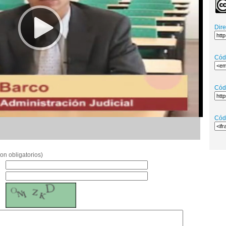
Dir
Cód
Cód
Cód
on obligatorios)