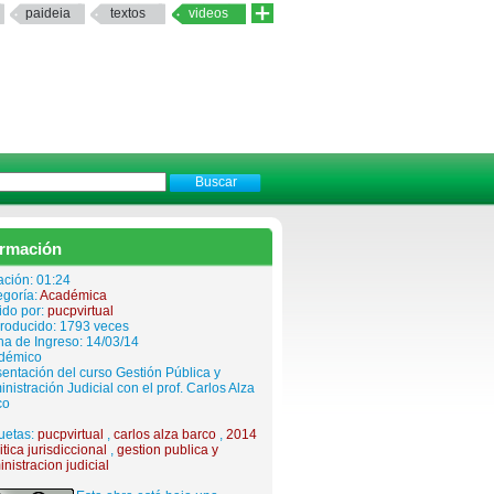
paideia
textos
videos
ormación
ación: 01:24
egoría:
Académica
ido por:
pucpvirtual
roducido: 1793 veces
a de Ingreso: 14/03/14
démico
entación del curso Gestión Pública y
nistración Judicial con el prof. Carlos Alza
co
uetas:
pucpvirtual
,
carlos alza barco
,
2014
itica jurisdiccional
,
gestion publica y
nistracion judicial