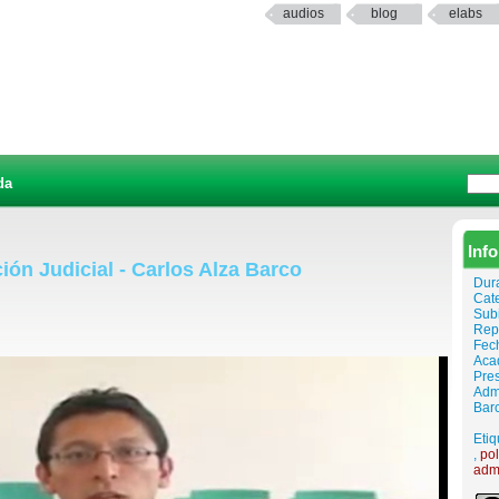
audios
blog
elabs
da
Inf
ión Judicial - Carlos Alza Barco
Dur
Cat
Sub
Rep
Fech
Aca
Pres
Admi
Bar
Etiq
,
pol
admi