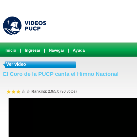
Inicio
|
Ingresar
|
Navegar
|
Ayuda
Ver video
El Coro de la PUCP canta el Himno Nacional
Ranking: 2.9
/5.0 (90 votos)