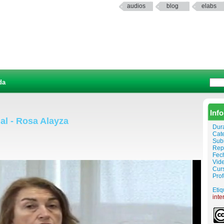
audios
blog
elabs
da
Inf
al - Rosa Alayza
Dur
Cat
Sub
Rep
Fech
Vid
Curs
Pro
Etiq
inte