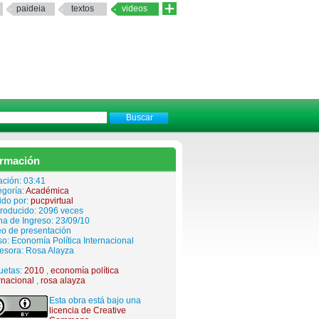
paideia
textos
videos
ormación
ación: 03:41
egoría:
Académica
ido por:
pucpvirtual
roducido: 2096 veces
a de Ingreso: 23/09/10
eo de presentación
o: Economía Política Internacional
fesora: Rosa Alayza
uetas:
2010
,
economía política
rnacional
,
rosa alayza
Esta obra está bajo una
licencia de Creative