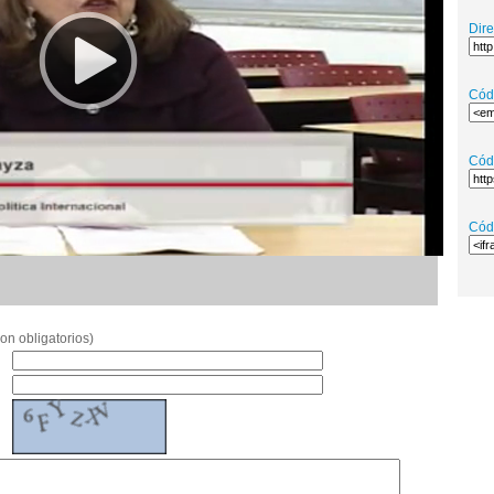
Dir
Cód
Cód
Cód
on obligatorios)