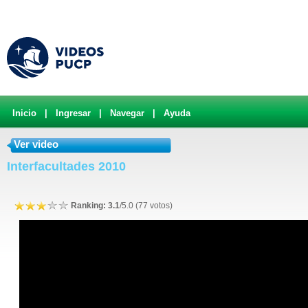
Inicio
|
Ingresar
|
Navegar
|
Ayuda
Ver video
Interfacultades 2010
Ranking: 3.1
/5.0 (77 votos)