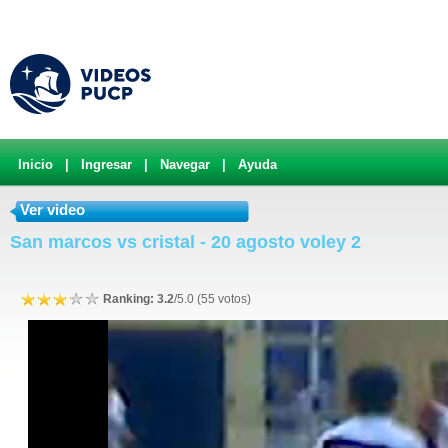
Inicio
|
Ingresar
|
Navegar
|
Ayuda
Ver video
San marcos vs cristal - 20 agosto voley 2
Ranking: 3.2
/5.0 (55 votos)