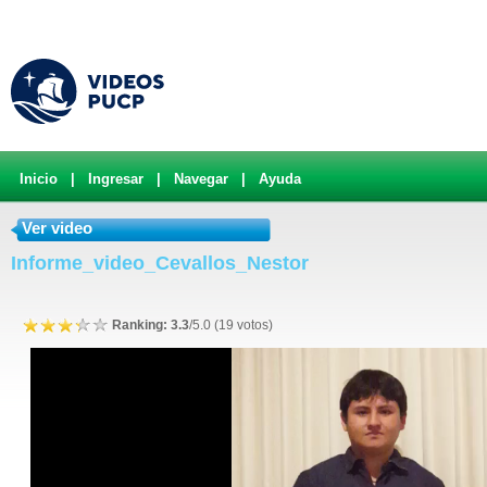
Inicio
|
Ingresar
|
Navegar
|
Ayuda
Ver video
Informe_video_Cevallos_Nestor
Ranking: 3.3
/5.0 (19 votos)