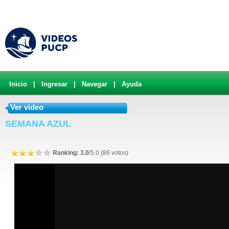
Inicio
|
Ingresar
|
Navegar
|
Ayuda
Ver video
SEMANA AZUL
Ranking: 3.0
/5.0 (86 votos)