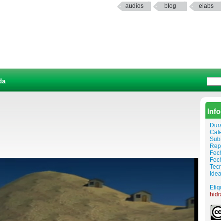
audios
blog
elabs
da
Inf
Dur
Cat
Sub
Rep
Fech
Fec
Tec
Idea
Etiq
hidr