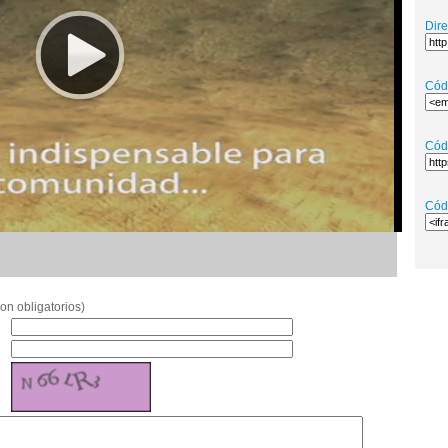
Dir
Cód
Cód
Cód
on obligatorios)