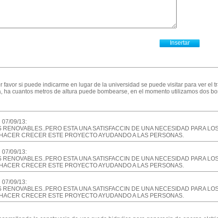
or favor si puede indicarme en lugar de la universidad se puede visitar para ver el
ica, ha cuantos metros de altura puede bombearse, en el momento utilizamos dos bo
l 07/09/13:
AS RENOVABLES..PERO ESTA UNA SATISFACCIN DE UNA NECESIDAD PARA L
A HACER CRECER ESTE PROYECTO AYUDANDO A LAS PERSONAS.
l 07/09/13:
AS RENOVABLES..PERO ESTA UNA SATISFACCIN DE UNA NECESIDAD PARA L
A HACER CRECER ESTE PROYECTO AYUDANDO A LAS PERSONAS.
l 07/09/13:
AS RENOVABLES..PERO ESTA UNA SATISFACCIN DE UNA NECESIDAD PARA L
A HACER CRECER ESTE PROYECTO AYUDANDO A LAS PERSONAS.