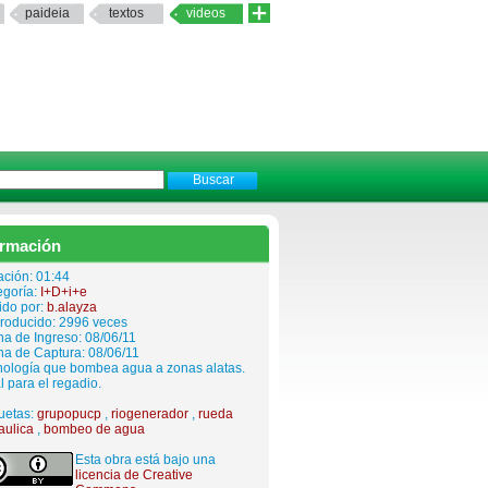
paideia
textos
videos
ormación
ación: 01:44
egoría:
I+D+i+e
ido por:
b.alayza
roducido: 2996 veces
a de Ingreso: 08/06/11
ha de Captura: 08/06/11
nología que bombea agua a zonas alatas.
l para el regadio.
uetas:
grupopucp
,
riogenerador
,
rueda
aulica
,
bombeo de agua
Esta obra está bajo una
licencia de Creative