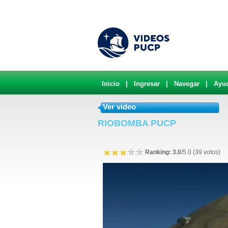
Inicio
|
Ingresar
|
Navegar
|
Ayu
Ver video
RIOBOMBA PUCP
Ranking: 3.0
/5.0 (39 votos)