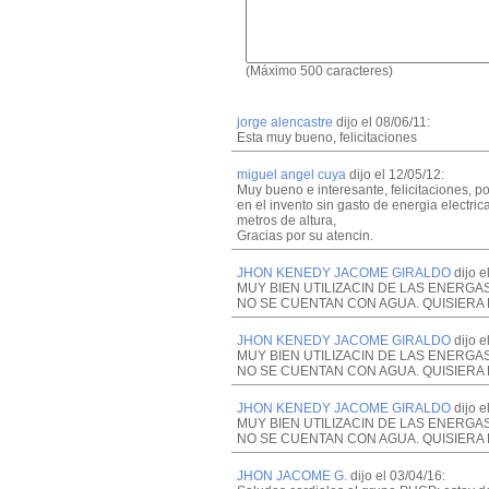
(Máximo 500 caracteres)
jorge alencastre
dijo el 08/06/11:
Esta muy bueno, felicitaciones
miguel angel cuya
dijo el 12/05/12:
Muy bueno e interesante, felicitaciones, p
en el invento sin gasto de energia electr
metros de altura,
Gracias por su atencin.
JHON KENEDY JACOME GIRALDO
dijo e
MUY BIEN UTILIZACIN DE LAS ENERG
NO SE CUENTAN CON AGUA. QUISIER
JHON KENEDY JACOME GIRALDO
dijo e
MUY BIEN UTILIZACIN DE LAS ENERG
NO SE CUENTAN CON AGUA. QUISIER
JHON KENEDY JACOME GIRALDO
dijo e
MUY BIEN UTILIZACIN DE LAS ENERG
NO SE CUENTAN CON AGUA. QUISIER
JHON JACOME G.
dijo el 03/04/16: