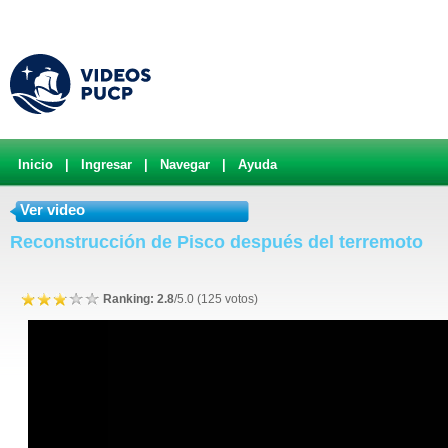
Inicio
|
Ingresar
|
Navegar
|
Ayuda
Ver video
Reconstrucción de Pisco después del terremoto
Ranking: 2.8
/5.0 (125 votos)