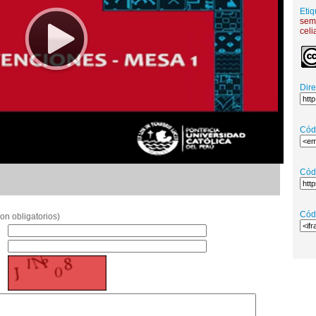
Etiq
sem
celi
Dir
Cód
Cód
Cód
on obligatorios)