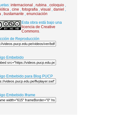
uetas:
internacional
,
rubina
,
coloquio
,
iótica
,
cine
,
fotografia
,
visual
,
daniel
,
a
,
bustamante
,
enunciación
Esta obra está bajo una
licencia de Creative
Commons
.
ección de Reproducción
igo Embebido
igo Embebido para Blog PUCP
igo Embebido Iframe