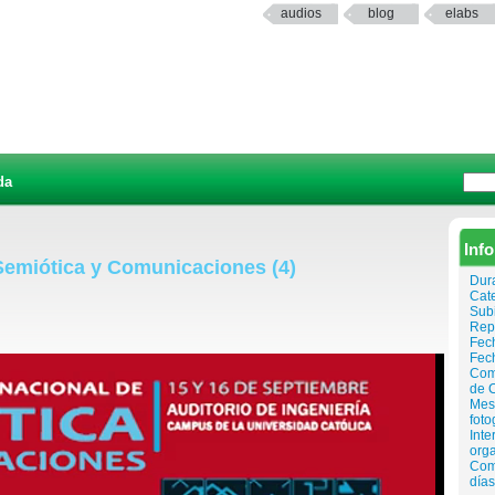
audios
blog
elabs
da
Inf
 Semiótica y Comunicaciones (4)
Dur
Cat
Sub
Rep
Fech
Fec
Come
de C
Mesa
foto
Inte
org
Comu
días