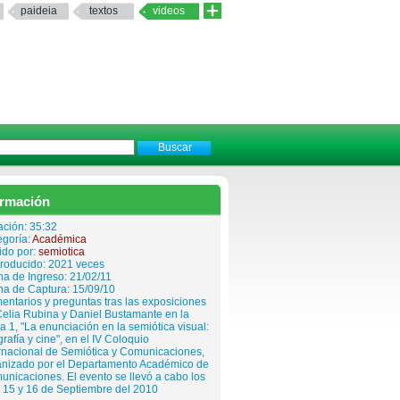
paideia
textos
videos
ormación
ación: 35:32
egoría:
Académica
ido por:
semiotica
roducido: 2021 veces
a de Ingreso: 21/02/11
ha de Captura: 15/09/10
ntarios y preguntas tras las exposiciones
elia Rubina y Daniel Bustamante en la
 1, "La enunciación en la semiótica visual:
grafía y cine", en el IV Coloquio
rnacional de Semiótica y Comunicaciones,
anizado por el Departamento Académico de
nicaciones. El evento se llevó a cabo los
 15 y 16 de Septiembre del 2010