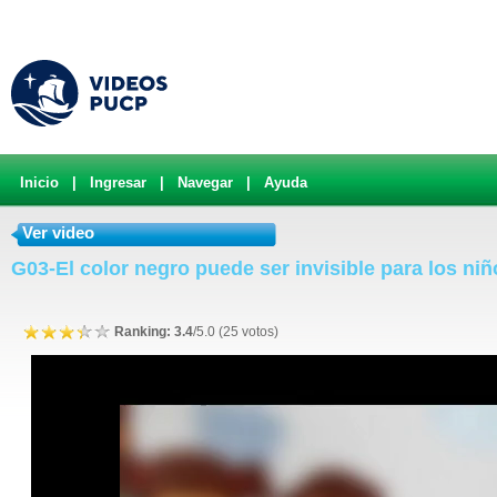
Inicio
|
Ingresar
|
Navegar
|
Ayuda
Ver video
G03-El color negro puede ser invisible para los niñ
Ranking: 3.4
/5.0 (25 votos)