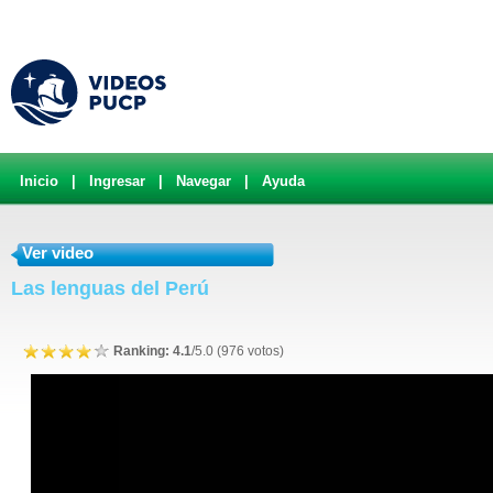
Inicio
|
Ingresar
|
Navegar
|
Ayuda
Ver video
Las lenguas del Perú
Ranking: 4.1
/5.0 (976 votos)