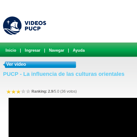
Inicio
|
Ingresar
|
Navegar
|
Ayuda
Ver video
PUCP - La influencia de las culturas orientales
Ranking: 2.9
/5.0 (36 votos)