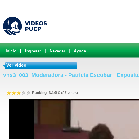
Inicio
|
Ingresar
|
Navegar
|
Ayuda
Ver video
vhs3_003_Moderadora - Patricia Escobar_ Exposito
Ranking: 3.1
/5.0 (57 votos)