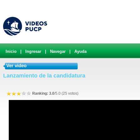
Inicio
|
Ingresar
|
Navegar
|
Ayuda
Ver video
Lanzamiento de la candidatura
Ranking: 3.0
/5.0 (25 votos)