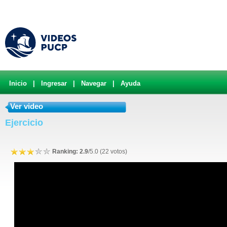
Inicio
|
Ingresar
|
Navegar
|
Ayuda
Ver video
Ejercicio
Ranking: 2.9
/5.0 (22 votos)