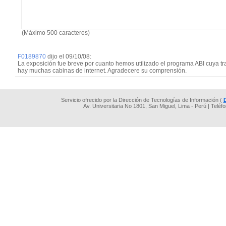
(Máximo 500 caracteres)
F0189870
dijo el 09/10/08:
La exposición fue breve por cuanto hemos utilizado el programa ABI cuya t
hay muchas cabinas de internet. Agradecere su comprensión.
Servicio ofrecido por la Dirección de Tecnologías de Información (
Av. Universitaria No 1801, San Miguel, Lima - Perú | Teléf