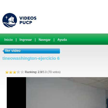
Inicio
|
Ingresar
|
Navegar
|
Ayuda
Ver video
tineowashington-ejercicio 6
Ranking: 2.9
/5.0 (70 votos)