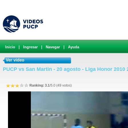
Inicio
|
Ingresar
|
Navegar
|
Ayuda
Ver video
PUCP vs San Martin - 20 agosto - Liga Honor 2010 
Ranking: 3.1
/5.0 (49 votos)