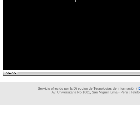
Servicio ofrecido por la Dirección de Tecnologías de Información (
Av. Universitaria No 1801, San Miguel, Lima - Perú | Teléf