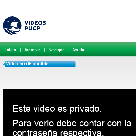
Inicio
|
Ingresar
|
Navegar
|
Ayuda
Video no disponible