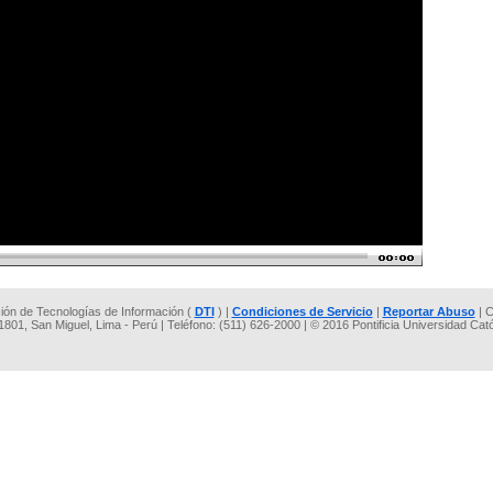
cción de Tecnologías de Información (
DTI
) |
Condiciones de Servicio
|
Reportar Abuso
| C
 1801, San Miguel, Lima - Perú | Teléfono: (511) 626-2000 | © 2016 Pontificia Universidad Cat