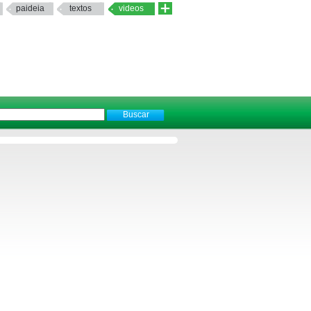
paideia
textos
videos