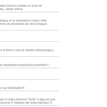
rador parece cometer un error de
udos, Jaime Urbina
lengua es la verdadera o mejor. Este
nomeno de prestamos de otras lenguas
e el tema a miq ue estudio antropologia y
s variedades linguisticas,excelente !!
y sus variedades!!!
ún el vídeo decimos" Elote" o algo así que
recto !!! Saludos del resto esta bien !!!