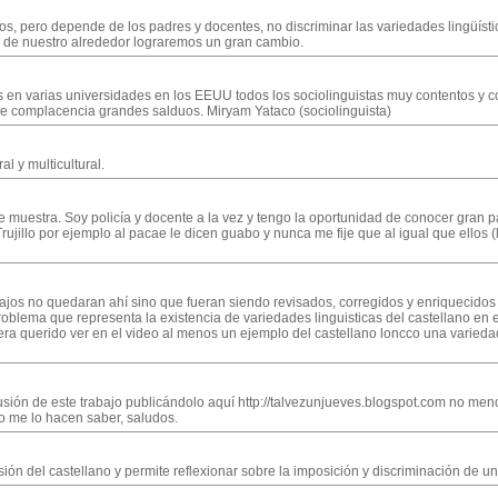
os, pero depende de los padres y docentes, no discriminar las variedades lingüíst
 de nuestro alrededor lograremos un gran cambio.
s en varias universidades en los EEUU todos los sociolinguistas muy contentos y c
 complacencia grandes salduos. Miryam Yataco (sociolinguista)
l y multicultural.
 muestra. Soy policía y docente a la vez y tengo la oportunidad de conocer gran pa
jillo por ejemplo al pacae le dicen guabo y nunca me fije que al igual que ellos (los
bajos no quedaran ahí sino que fueran siendo revisados, corregidos y enriquecidos a
blema que representa la existencia de variedades linguisticas del castellano en e
iera querido ver en el video al menos un ejemplo del castellano loncco una variedad 
usión de este trabajo publicándolo aquí http://talvezunjueves.blogspot.com no menc
do me lo hacen saber, saludos.
isión del castellano y permite reflexionar sobre la imposición y discriminación de u