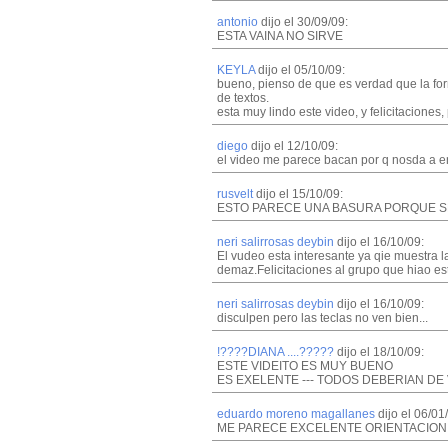
antonio
dijo el 30/09/09:
ESTA VAINA NO SIRVE
KEYLA
dijo el 05/10/09:
bueno, pienso de que es verdad que la for
de textos.
esta muy lindo este video, y felicitaciones
diego
dijo el 12/10/09:
el video me parece bacan por q nosda a e
rusvelt
dijo el 15/10/09:
ESTO PARECE UNA BASURA PORQUE 
neri salirrosas deybin
dijo el 16/10/09:
El vudeo esta interesante ya qie muestra
demaz.Felicitaciones al grupo que hiao es
neri salirrosas deybin
dijo el 16/10/09:
disculpen pero las teclas no ven bien...
!????DIANA ....?????
dijo el 18/10/09:
ESTE VIDEITO ES MUY BUENO
ES EXELENTE --- TODOS DEBERIAN DE VER
eduardo moreno magallanes
dijo el 06/01
ME PARECE EXCELENTE ORIENTACION 