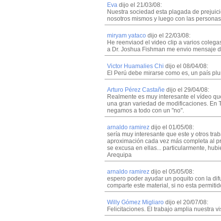
Eva
dijo el 21/03/08:
Nuestra sociedad esta plagada de prejuici
nosotros mismos y luego con las personas
miryam yataco
dijo el 22/03/08:
He reenviaod el video clip a varios colega
a Dr. Joshua Fishman me envio mensaje de
Victor Huamalies Chi
dijo el 08/04/08:
El Perú debe mirarse como es, un país plura
Arturo Pérez Castañe
dijo el 29/04/08:
Realmente es muy interesante el vídeo que
una gran variedad de modificaciones. En Tru
negamos a todo con un "no".
arnaldo ramirez
dijo el 01/05/08:
sería muy interesante que este y otros tra
aproximación cada vez más completa al pro
se excusa en ellas... particularmente, hub
Arequipa
arnaldo ramirez
dijo el 05/05/08:
espero poder ayudar un poquito con la dif
comparte este material, si no esta permiti
Willy Gómez Migliaro
dijo el 20/07/08:
Felicitaciones. El trabajo amplia nuestra v