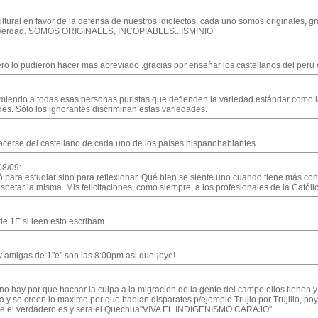
ural en favor de la defensa de nuestros idiolectos, cada uno somos originales, gra
s verdad. SOMOS ORIGINALES, INCOPIABLES...ISMINIO
ro lo pudieron hacer mas abreviado .gracias por enseñar los castellanos del peru
miendo a todas esas personas puristas que defienden la variedad estándar como la 
des. Sólo los ignorantes discriminan estas variedades.
acerse del castellano de cada uno de los países hispanohablantes...
08/09:
ó para estudiar sino para reflexionar. Qué bien se siente uno cuando tiene más co
etar la misma. Mis felicitaciones, como siempre, a los profesionales de la Católi
de 1E si leen esto escribam
y amigas de 1"e" son las 8:00pm asi que ¡bye!
no hay por que hachar la culpa a la migracion de la gente del campo,ellos tienen y
 y se creen lo maximo por que hablan disparates p/ejemplo Trujio por Trujillo, poyo
que el verdadero es y sera el Quechua"VIVA EL INDIGENISMO CARAJO"