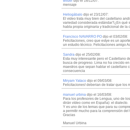
wilder
dijo el 16/12/07:
mensaje
Heliogábalo
dijo el 23/12/07:
El video trata muy bien del castellano an
variedad considerada estándar?¿En qué se
habla propia originaria y tradicional de l
Francisco NAVARRO PO
dijo el 03/02/08:
Felicitaciones, creo que estye es un apor
un estudio técnico. Felicitaciones amigo A
Sandra
dijo el 25/02/08:
Esta muy interesante pero el Castellano d
busca de progreso. Lima no ha crecido en 
maestros que sepan hablar el castellano co
consecuencia
Miryam Yataco
dijo el 09/03/08:
Felicitaciones! deberian de tratar que lo
manuel urbina
dijo el 16/03/08:
Para los profesores de Lengua, uno de los
dirán vídeo como en España): el dialecto.
Y es uno de los temas que para su compre
a permitir mucho para la comprensión del t
Gracias
Manuel Urbina