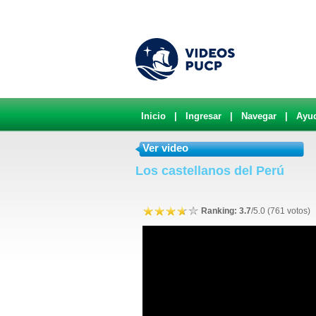
Inicio
|
Ingresar
|
Navegar
|
Ayu
Ver video
Los castellanos del Perú
Ranking: 3.7
/5.0 (761 votos)