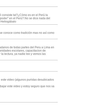
é consiste tal?¿Cómo es en el Perú la
poder" en el Perú?.No se dice nada del
. Heliogábalo
to se conoce como tradición mas no así como
dadanos de todas partes del Peru a Lima en
 unidades escolares, capacitacion de
 la lectura, ya nadie lee y vemos las
n este video (algunos puristas desubicados
bajar este video y estoy seguro que nos va