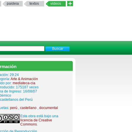
paideia
textos
videos
ormación
ación: 29:24
egoría:
Arte & Animación
ido por:
mediateca-cia
roducido: 175187 veces
a de Ingreso: 16/08/07
démico
castellanos del Perú
uetas:
perú
,
castellano
,
documental
Esta obra está bajo una
licencia de Creative
Commons
.
ección de Reproducción