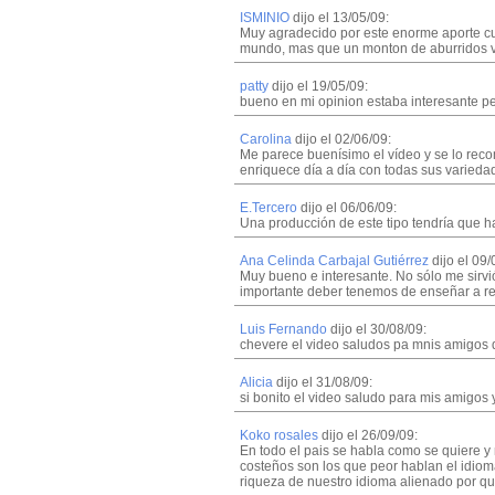
ISMINIO
dijo el 13/05/09:
Muy agradecido por este enorme aporte cult
mundo, mas que un monton de aburrido
patty
dijo el 19/05/09:
bueno en mi opinion estaba interesante pe
Carolina
dijo el 02/06/09:
Me parece buenísimo el vídeo y se lo reco
enriquece día a día con todas sus varieda
E.Tercero
dijo el 06/06/09:
Una producción de este tipo tendría que h
Ana Celinda Carbajal Gutiérrez
dijo el 09/
Muy bueno e interesante. No sólo me sirvi
importante deber tenemos de enseñar a resp
Luis Fernando
dijo el 30/08/09:
chevere el video saludos pa mnis amigos 
Alicia
dijo el 31/08/09:
si bonito el video saludo para mis amigos 
Koko rosales
dijo el 26/09/09:
En todo el pais se habla como se quiere y 
costeños son los que peor hablan el idioma
riqueza de nuestro idioma alienado por 