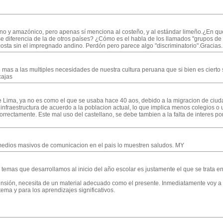
dino y amazónico, pero apenas sí menciona al costeño, y al estándar limeño.¿En qu
 diferencia de la de otros países? ¿Cómo es el habla de los llamados "grupos de 
a costa sin el impregnado andino. Perdón pero parece algo "discriminatorio".Gracias
te mas a las multiples necesidades de nuestra cultura peruana que si bien es cier
cajas
e Lima, ya no es como el que se usaba hace 40 aos, debido a la migracion de ciu
infraestructura de acuerdo a la poblacion actual, lo que implica menos colegios o
rrectamente. Este mal uso del castellano, se debe tambien a la falta de interes por
s medios masivos de comunicacion en el pais lo muestren saludos. MY
 temas que desarrollamos al inicio del año escolar es justamente el que se trata e
nsión, necesita de un material adecuado como el presente. Inmediatamente voy a 
ema y para los aprendizajes significativos.