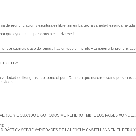
ma de pronunciacion y escritura es libre, sin embargo, la variedad estandar ayuda
, por que ayuda a las personas a culturizarse.!
ntender cuantas clase de lengua hay en todo el mundo y tambien a la pronunciacon
SE CUELGA
 la variedad de lkenguas que toene el peru.Tambien que nosotros como personas de
te video.
LO Y E CUANDO DIGO TODOS ME REFIERO TMB .... LOS PAISES XQ NO............
/10:
DIDÁCTICA SOBRE VARIEDADES DE LA LENGUA CASTELLANA EN EL PERÚ Y