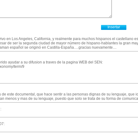
yo vivo en Los Angeles, California, y realmente para muchos hispanos el castellano 
esar de ser la segunda ciudad de mayor número de hispano-hablantes la gran may
aman español se originó en Castilla-España.....gracias nuevamente....
ido ayudar a su difusion a traves de la pagina WEB del SEN:
taxonomy/term/9
es de este documental, que hace sentir a las personas dignas de su lenguaje, que id
tan menos y mas de su lenguaje, puesto que solo se trata de su forma de comunicar
:
07: