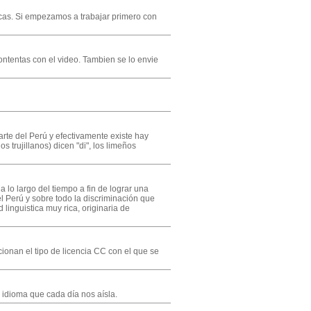
icas. Si empezamos a trabajar primero con
ontentas con el video. Tambien se lo envie
rte del Perú y efectivamente existe hay
 trujillanos) dicen "di", los limeños
 lo largo del tiempo a fin de lograr una
l Perú y sobre todo la discriminación que
linguistica muy rica, originaria de
ionan el tipo de licencia CC con el que se
n idioma que cada día nos aísla.