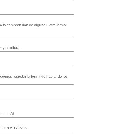
 a la comprension de alguna u otra forma
 y escritura
bemos respetar la forma de hablar de los
......A}
 OTROS PAISES