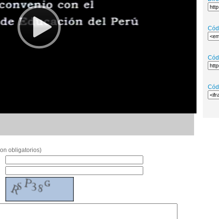
Cód
Cód
Cód
on obligatorios)