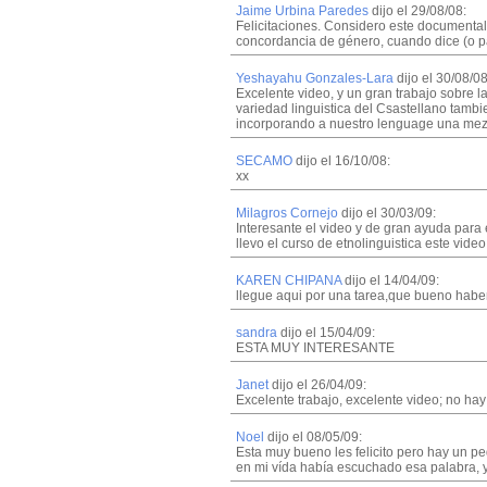
Jaime Urbina Paredes
dijo el 29/08/08:
Felicitaciones. Considero este documental
concordancia de género, cuando dice (o par
Yeshayahu Gonzales-Lara
dijo el 30/08/08
Excelente video, y un gran trabajo sobre l
variedad linguistica del Csastellano tamb
incorporando a nuestro lenguage una mezca
SECAMO
dijo el 16/10/08:
xx
Milagros Cornejo
dijo el 30/03/09:
Interesante el video y de gran ayuda para
llevo el curso de etnolinguistica este vi
KAREN CHIPANA
dijo el 14/04/09:
llegue aqui por una tarea,que bueno haberl
sandra
dijo el 15/04/09:
ESTA MUY INTERESANTE
Janet
dijo el 26/04/09:
Excelente trabajo, excelente video; no hay
Noel
dijo el 08/05/09:
Esta muy bueno les felicito pero hay un p
en mi vída había escuchado esa palabra, ya