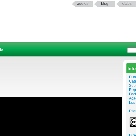
audios
blog
elabs
da
Inf
Dur
Cat
Sub
Rep
Fech
Aca
Los 
Etiq
Dir