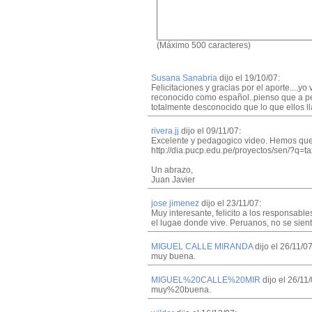
(Máximo 500 caracteres)
Susana Sanabria
dijo el 19/10/07:
Felicitaciones y gracias por el aporte....
reconocido como español..pienso que a p
totalmente desconocido que lo que ellos ll
rivera.jj
dijo el 09/11/07:
Excelente y pedagogico video. Hemos quer
http://dia.pucp.edu.pe/proyectos/sen/?q=
Un abrazo,
Juan Javier
jose jimenez
dijo el 23/11/07:
Muy interesante, felicito a los responsabl
el lugae donde vive. Peruanos, no se sien
MIGUEL CALLE MIRANDA
dijo el 26/11/07
muy buena.
MIGUEL%20CALLE%20MIR
dijo el 26/11/
muy%20buena.