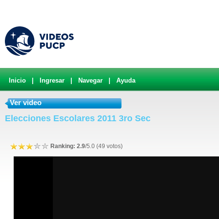
Inicio
|
Ingresar
|
Navegar
|
Ayuda
Ver video
Elecciones Escolares 2011 3ro Sec
Ranking: 2.9
/5.0 (49 votos)