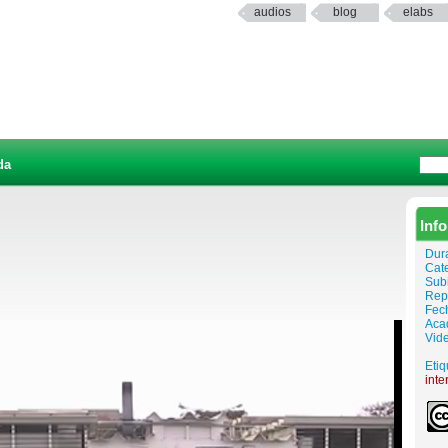
audios
blog
elabs
da
Inf
Dur
Cat
Sub
Rep
Fech
Aca
Vide
Etiq
inte