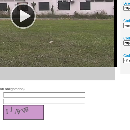
Dir
Cód
Cód
Cód
on obligatorios)