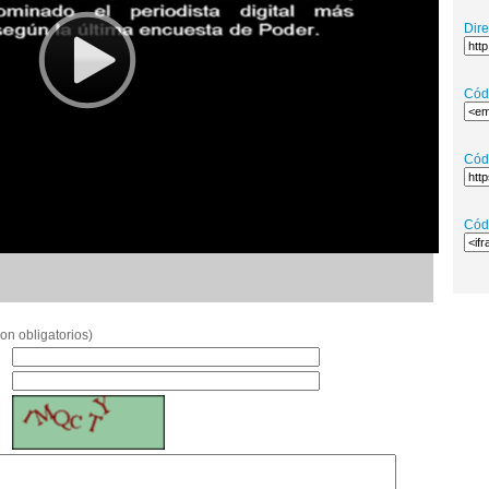
Dir
Cód
Cód
Cód
on obligatorios)