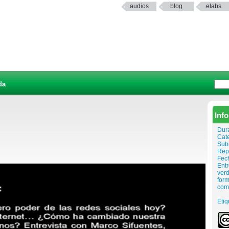
audios
blog
elabs
da
Inf
Dur
Cat
Sub
Rep
Fech
Entr
verd
for
com
Etiq