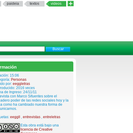
paideia
textos
videos
ormación
ación: 15:06
egoría:
Personas
ido por:
eeggletras
roducido: 2016 veces
a de Ingreso: 24/11/11
evista con Marco Sifuentes sobre el
adero poder de las redes sociales hoy y la
ma como ha cambiado nuestra forma de
unicarnos.
uetas:
eeggll
,
entrevistas
,
entreletras
Esta obra está bajo una
licencia de Creative