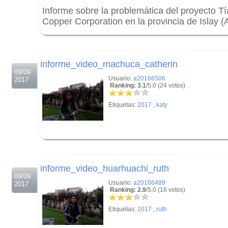
Informe sobre la problemática del proyecto T
Copper Corporation en la provincia de Islay (
.
.
informe_video_machuca_catherin
09/09
Usuario:
a20166506
2017
Ranking: 3.1
/5.0 (24 votos)
Etiquetas:
2017
,
katy
.
.
informe_video_huarhuachi_ruth
09/09
Usuario:
a20166489
2017
Ranking: 2.9
/5.0 (16 votos)
Etiquetas:
2017
,
ruth