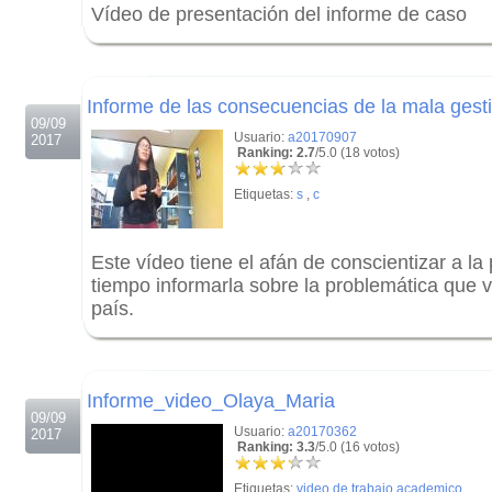
Vídeo de presentación del informe de caso
.
.
Informe de las consecuencias de la mala gest
09/09
Usuario:
a20170907
2017
Ranking: 2.7
/5.0 (18 votos)
Etiquetas:
s
,
c
Este vídeo tiene el afán de conscientizar a la
tiempo informarla sobre la problemática que v
país.
.
.
Informe_video_Olaya_Maria
09/09
Usuario:
a20170362
2017
Ranking: 3.3
/5.0 (16 votos)
Etiquetas:
video de trabajo academico