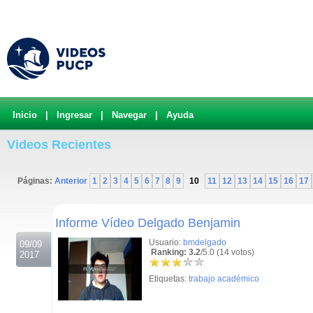
Inicio
|
Ingresar
|
Navegar
|
Ayuda
Videos Recientes
Páginas:
Anterior
1
2
3
4
5
6
7
8
9
10
11
12
13
14
15
16
17
.
Informe Vídeo Delgado Benjamin
Usuario:
bmdelgado
09/09
Ranking: 3.2
/5.0 (14 votos)
2017
Etiquetas:
trabajo académico