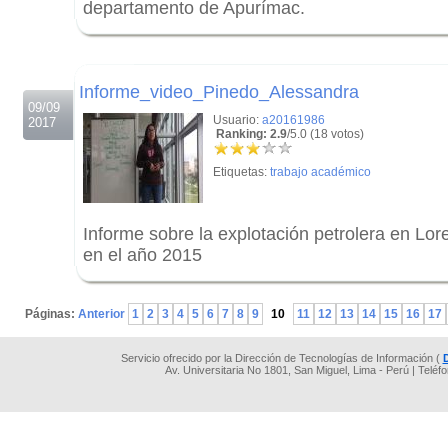
departamento de Apurímac.
.
.
Informe_video_Pinedo_Alessandra
09/09
Usuario:
a20161986
2017
Ranking: 2.9
/5.0 (18 votos)
Etiquetas:
trabajo académico
Informe sobre la explotación petrolera en Lore
en el año 2015
.
Páginas:
Anterior
1
2
3
4
5
6
7
8
9
10
11
12
13
14
15
16
17
Servicio ofrecido por la Dirección de Tecnologías de Información (
Av. Universitaria No 1801, San Miguel, Lima - Perú | Teléf