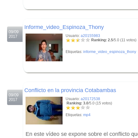
.
.
Informe_video_Espinoza_Thony
09/09
Usuario:
a20155983
2017
Ranking: 2.5
/5.0 (11 votos)
Etiquetas:
informe_video_espinoza_thony
.
.
Conflicto en la provincia Cotabambas
09/09
Usuario:
a20172538
2017
Ranking: 3.0
/5.0 (15 votos)
Etiquetas:
mp4
En este vídeo se expone sobre el conflicto q