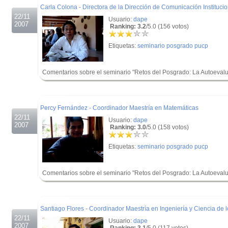
Carla Colona - Directora de la Dirección de Comunicación Institucio
22/11
Usuario:
dape
2007
Ranking: 3.2
/5.0 (156 votos)
Etiquetas:
seminario posgrado pucp
Comentarios sobre el seminario "Retos del Posgrado: La Autoevalua
.
.
Percy Fernández - Coordinador Maestría en Matemáticas
22/11
Usuario:
dape
2007
Ranking: 3.0
/5.0 (158 votos)
Etiquetas:
seminario posgrado pucp
Comentarios sobre el seminario "Retos del Posgrado: La Autoevalua
.
.
Santiago Flores - Coordinador Maestría en Ingeniería y Ciencia de l
22/11
Usuario:
dape
2007