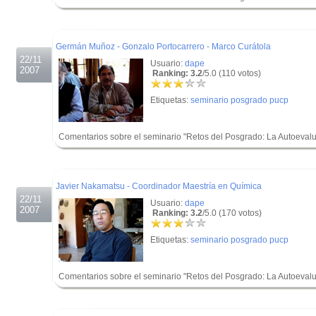
.
.
Germán Muñoz - Gonzalo Portocarrero - Marco Curátola
22/11
Usuario:
dape
2007
Ranking: 3.2
/5.0 (110 votos)
Etiquetas:
seminario posgrado pucp
Comentarios sobre el seminario "Retos del Posgrado: La Autoevalua
.
.
Javier Nakamatsu - Coordinador Maestría en Química
22/11
Usuario:
dape
2007
Ranking: 3.2
/5.0 (170 votos)
Etiquetas:
seminario posgrado pucp
Comentarios sobre el seminario "Retos del Posgrado: La Autoevalua
.
.