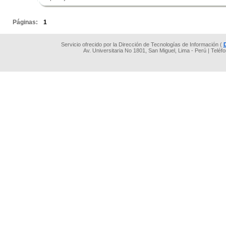
.
Páginas:
1
Servicio ofrecido por la Dirección de Tecnologías de Información (
Av. Universitaria No 1801, San Miguel, Lima - Perú | Teléf