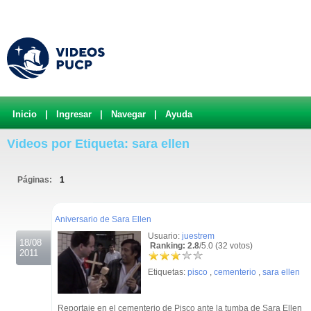
Inicio
|
Ingresar
|
Navegar
|
Ayuda
Videos por Etiqueta: sara ellen
Páginas:
1
.
Aniversario de Sara Ellen
Usuario:
juestrem
18/08
Ranking: 2.8
/5.0 (32 votos)
2011
Etiquetas:
pisco
,
cementerio
,
sara ellen
Reportaje en el cementerio de Pisco ante la tumba de Sara Ellen