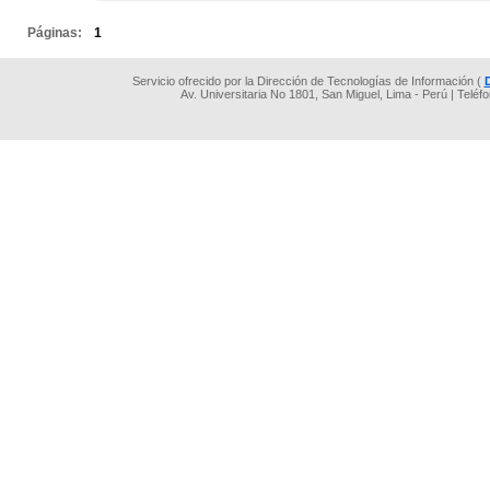
Páginas:
1
Servicio ofrecido por la Dirección de Tecnologías de Información (
Av. Universitaria No 1801, San Miguel, Lima - Perú | Teléf