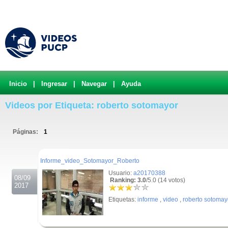
Inicio
|
Ingresar
|
Navegar
|
Ayuda
Videos por Etiqueta: roberto sotomayor
Páginas:
1
.
Informe_video_Sotomayor_Roberto
Usuario:
a20170388
08/09
Ranking: 3.0
/5.0 (14 votos)
2017
Etiquetas:
informe
,
video
,
roberto sotomay
.