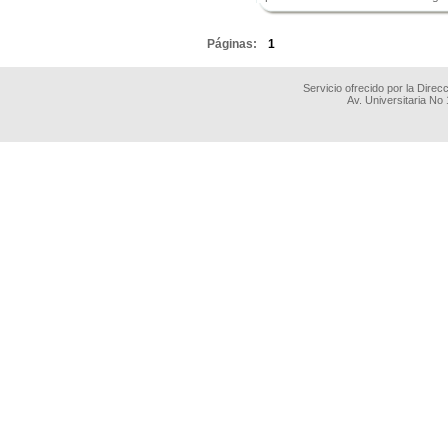
.
Páginas:
1
Servicio ofrecido por la Dire
Av. Universitaria No