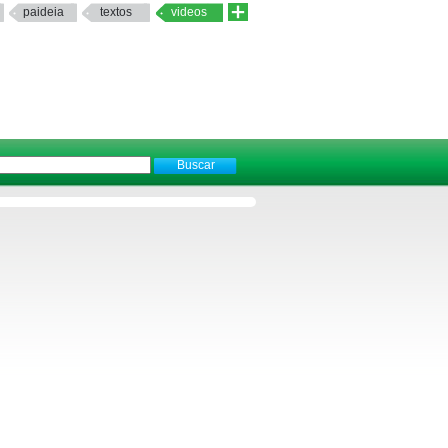
paideia
textos
videos