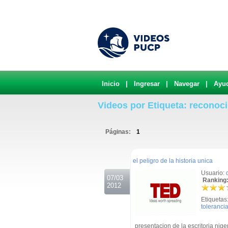
Inicio
|
Ingresar
|
Navegar
|
Ayu
Videos por Etiqueta: reconoci
Páginas:
1
.
el peligro de la historia unica
Usuario:
07/03
Ranking:
2012
Etiquetas
toleranci
presentacion de la escritoria n