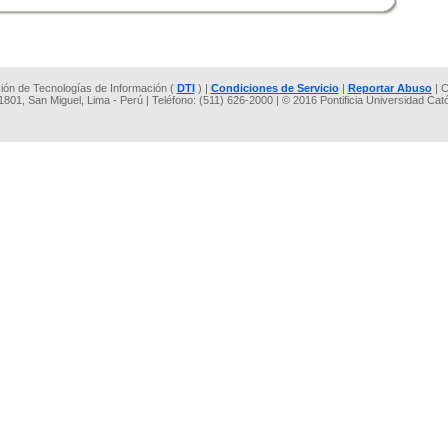
cción de Tecnologías de Información (
DTI
) |
Condiciones de Servicio
|
Reportar Abuso
| C
 1801, San Miguel, Lima - Perú | Teléfono: (511) 626-2000 | © 2016 Pontificia Universidad Cat