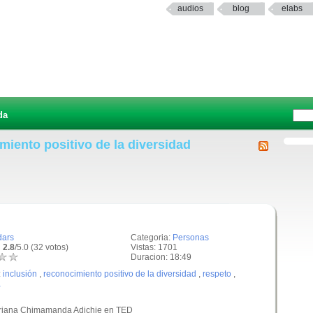
audios
blog
elabs
da
miento positivo de la diversidad
dars
Categoria:
Personas
 2.8
/5.0 (32 votos)
Vistas: 1701
Duracion: 18:49
:
inclusión
,
reconocimiento positivo de la diversidad
,
respeto
,
a
igeriana Chimamanda Adichie en TED