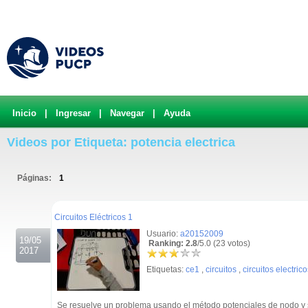
Inicio
|
Ingresar
|
Navegar
|
Ayuda
Videos por Etiqueta: potencia electrica
Páginas:
1
.
Circuitos Eléctricos 1
Usuario:
a20152009
19/05
Ranking: 2.8
/5.0 (23 votos)
2017
Etiquetas:
ce1
,
circuitos
,
circuitos electrico
Se resuelve un problema usando el método potenciales de nodo y s