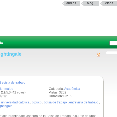
audios
blog
elabs
da
ightingale
revista de trabajo
dgrimaldo
Categoria:
Académica
 2.9
/5.0 (42 votos)
Vistas: 3252
Duracion: 03:16
:
universidad catolica
,
btpucp
,
bolsa de trabajo
,
entrevista de trabajo
,
ightingale
alie Nightingale, asesora de la Bolsa de Trabajo PUCP, te da unos