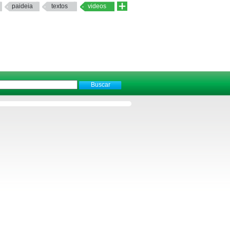
paideia
textos
videos