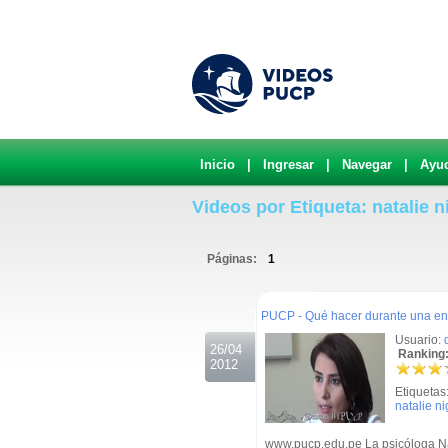
Inicio
|
Ingresar
|
Navegar
|
Ayu
Videos por Etiqueta: natalie n
Páginas:
1
.
PUCP - Qué hacer durante una ent
Usuario:
26/04
Ranking:
2012
Etiquetas
natalie n
www.pucp.edu.pe La psicóloga Nat