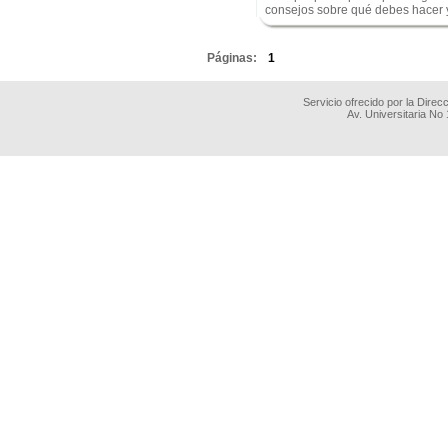
consejos sobre qué debes hacer y 
.
Páginas:
1
Servicio ofrecido por la Dire
Av. Universitaria No