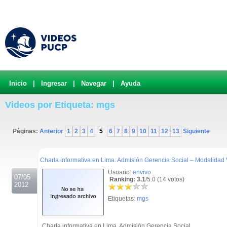
Inicio
|
Ingresar
|
Navegar
|
Ayuda
Videos por Etiqueta: mgs
Páginas:
Anterior
1
2
3
4
5
6
7
8
9
10
11
12
13
Siguiente
.
Charla informativa en Lima. Admisión Gerencia Social – Modalidad V
Usuario:
envivo
07/05
Ranking: 3.1
/5.0 (14 votos)
2012
Etiquetas:
mgs
Charla informativa en Lima. Admisión Gerencia Social