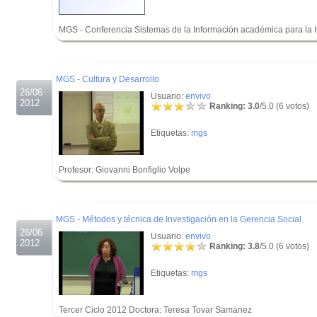
MGS - Conferencia Sistemas de la Información académica para la I
.
.
MGS - Cultura y Desarrollo
26/06
Usuario:
envivo
2012
Ranking: 3.0
/5.0 (6 votos)
Etiquetas:
mgs
Profesor: Giovanni Bonfiglio Volpe
.
.
MGS - Métodos y técnica de Investigación en la Gerencia Social
26/06
Usuario:
envivo
2012
Ranking: 3.8
/5.0 (6 votos)
Etiquetas:
mgs
Tercer Ciclo 2012 Doctora: Teresa Tovar Samanez