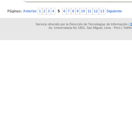
.
Páginas:
Anterior
1
2
3
4
5
6
7
8
9
10
11
12
13
Siguiente
Servicio ofrecido por la Dirección de Tecnologías de Información (
Av. Universitaria No 1801, San Miguel, Lima - Perú | Teléf