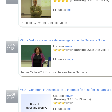
Ranking: 3.8
/5.0 (5 votos)
Etiquetas:
mgs
Profesor: Giovanni Bonfiglio Volpe
.
.
MGS - Métodos y técnica de Investigación en la Gerencia Social
30/05
Usuario:
envivo
2012
Ranking: 2.8
/5.0 (5 votos)
Etiquetas:
mgs
Tercer Ciclo 2012 Doctora: Teresa Tovar Samanez
.
.
MGS - Conferencia Sistemas de la Información académica para la I
23/06
Usuario:
envivo
2012
Ranking: 3.1
/5.0 (13 votos)
Etiquetas:
mgs