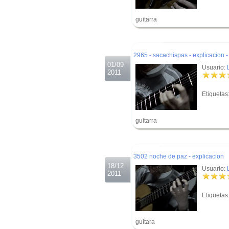
guitarra
.
.
2965 - sacachispas - explicacion 
01/09
Usuario:
2011
Etiquetas
guitarra
.
.
3502 noche de paz - explicacion
18/12
Usuario:
2011
Etiquetas
guitara