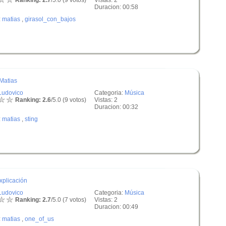
Ranking: 2.7
/5.0 (9 votos)
Vistas: 2
Duracion: 00:58
:
matias
,
girasol_con_bajos
 Matias
Ludovico
Categoria:
Música
Ranking: 2.6
/5.0 (9 votos)
Vistas: 2
Duracion: 00:32
:
matias
,
sting
xplicación
Ludovico
Categoria:
Música
Ranking: 2.7
/5.0 (7 votos)
Vistas: 2
Duracion: 00:49
:
matias
,
one_of_us