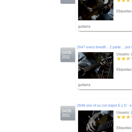
Etiquetas
guitarra
.
.
2647 every breath... 2 parte ... por
04/06
Usuario:
2011
Etiquetas
guitarra
.
.
2648 one of us con bajos E y D - e
04/06
Usuario:
2011
Etiquetas