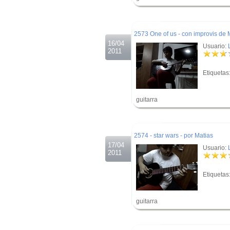
.
.
2573 One of us - con improvis de 
16/04
Usuario:
2011
Etiquetas
guitarra
.
.
2574 - star wars - por Matias
17/04
Usuario:
2011
Etiquetas
guitarra
.
.