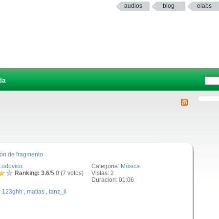
audios
blog
elabs
da
ción de fragmento
Ludovico
Categoria:
Música
Ranking: 3.6
/5.0 (7 votos)
Vistas: 2
Duracion: 01:06
:
123ghh
,
matias
,
tanz_ii