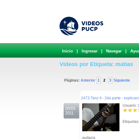
Inicio
|
Ingresar
|
Navegar
|
Ayu
Videos por Etiqueta: matias
Páginas:
Anterior
1
2
3
Siguiente
.
2473 Tanz II - 2da parte - explica
Usuario:
20/03
2011
Etiquetas
guitarra