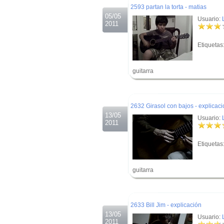
2593 partan la torta - matias
05/05
Usuario:
2011
Etiquetas
guitarra
.
.
2632 Girasol con bajos - explicac
13/05
Usuario:
2011
Etiquetas
guitarra
.
.
2633 Bill Jim - explicación
13/05
Usuario:
2011