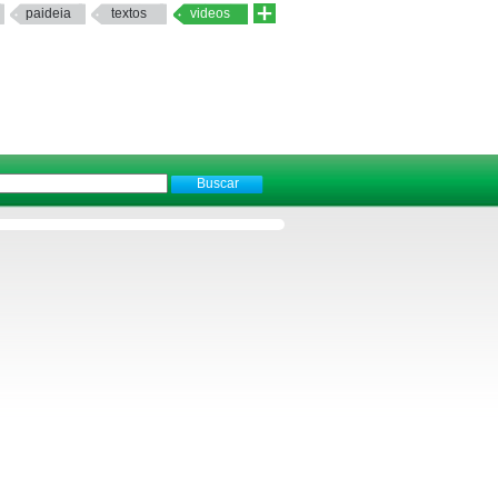
paideia
textos
videos