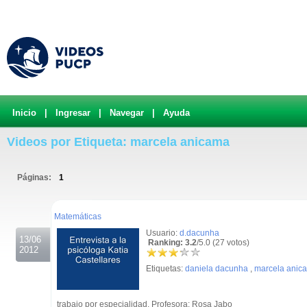
Inicio
|
Ingresar
|
Navegar
|
Ayuda
Videos por Etiqueta: marcela anicama
Páginas:
1
.
Matemáticas
Usuario:
d.dacunha
13/06
Ranking: 3.2
/5.0 (27 votos)
2012
Etiquetas:
daniela dacunha
,
marcela anic
trabajo por especialidad. Profesora: Rosa Jabo