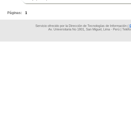
.
Páginas:
1
Servicio ofrecido por la Dirección de Tecnologías de Información (
Av. Universitaria No 1801, San Miguel, Lima - Perú | Teléf