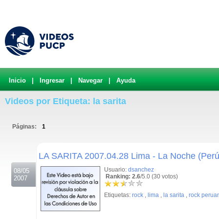
Inicio
|
Ingresar
|
Navegar
|
Ayuda
Videos por Etiqueta: la sarita
Páginas:
1
.
LA SARITA 2007.04.28 Lima - La Noche (Perú
Usuario:
dsanchez
08/05
Ranking: 2.6
/5.0 (30 votos)
2007
Etiquetas:
rock
,
lima
,
la sarita
,
rock perua