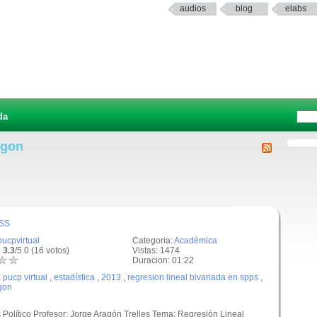
audios
blog
elabs
da
agon
PSS
pucpvirtual
Categoria:
Académica
 3.3
/5.0 (16 votos)
Vistas: 1474
Duracion: 01:22
:
pucp virtual
,
estadística
,
2013
,
regresion lineal bivariada en spps
,
gon
is Político Profesor: Jorge Aragón Trelles Tema: Regresión Lineal