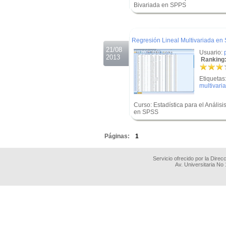
Bivariada en SPPS
.
.
Regresión Lineal Multivariada en
21/08
Usuario:
2013
Ranking:
Etiquetas
multivari
Curso: Estadística para el Análisi
en SPSS
.
Páginas:
1
Servicio ofrecido por la Dire
Av. Universitaria No