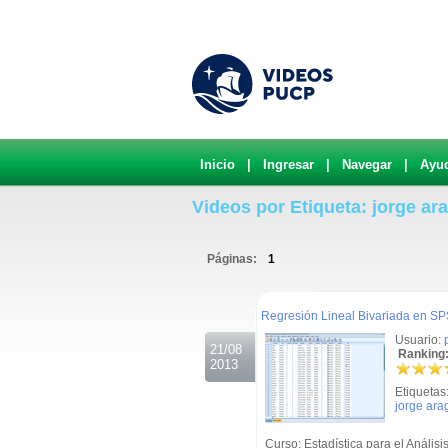
Inicio
|
Ingresar
|
Navegar
|
Ayu
Videos por Etiqueta: jorge ar
Páginas:
1
.
Regresión Lineal Bivariada en S
Usuario:
21/08
Ranking:
2013
Etiquetas
jorge ara
Curso: Estadística para el Anális