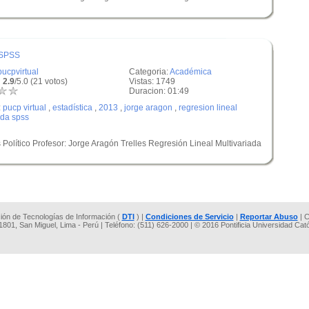
 SPSS
pucpvirtual
Categoria:
Académica
 2.9
/5.0 (21 votos)
Vistas: 1749
Duracion: 01:49
:
pucp virtual
,
estadística
,
2013
,
jorge aragon
,
regresion lineal
ada spss
s Político Profesor: Jorge Aragón Trelles Regresión Lineal Multivariada
cción de Tecnologías de Información (
DTI
) |
Condiciones de Servicio
|
Reportar Abuso
| C
 1801, San Miguel, Lima - Perú | Teléfono: (511) 626-2000 | © 2016 Pontificia Universidad Cat