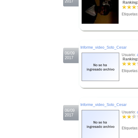
2017
Ranking:
Etiquetas
.
.
Informe_video_Soto_Cesar
06/09
Usuario:
2017
Ranking:
Etiquetas
.
.
Informe_video_Soto_Cesar
06/09
Usuario:
2017
Etiquetas