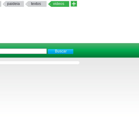
paideia
textos
videos