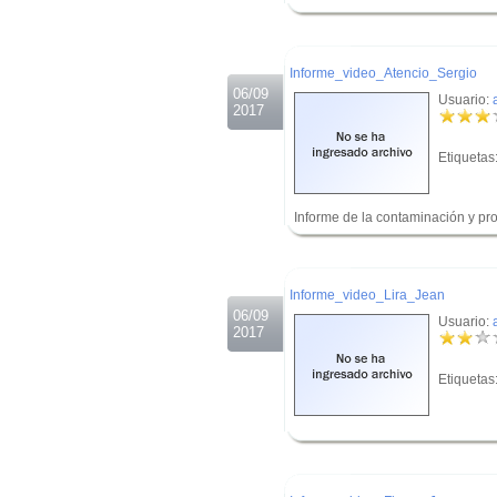
.
.
Informe_video_Atencio_Sergio
06/09
Usuario:
2017
Etiquetas
Informe de la contaminación y pr
.
.
Informe_video_Lira_Jean
06/09
Usuario:
2017
Etiquetas
.
.