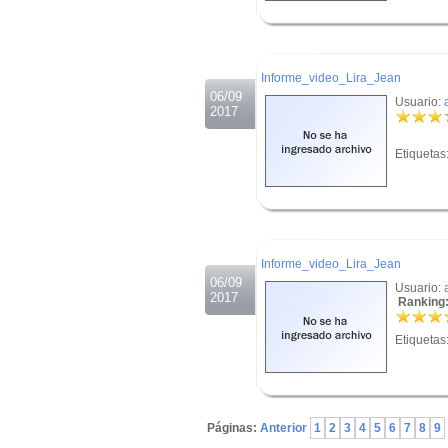
.
.
Informe_video_Lira_Jean
06/09
Usuario:
2017
Etiquetas
.
.
Informe_video_Lira_Jean
06/09
Usuario:
2017
Ranking:
Etiquetas
.
Páginas:
Anterior
1
2
3
4
5
6
7
8
9