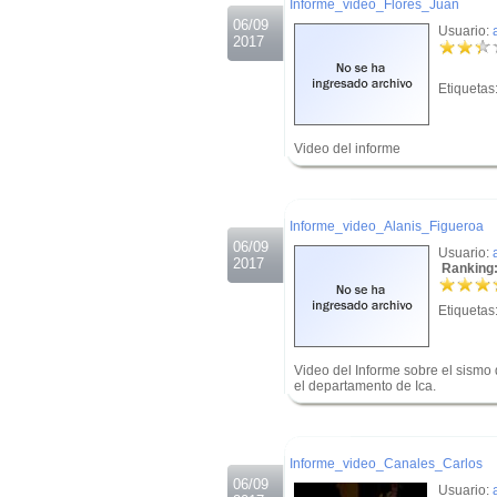
Informe_video_Flores_Juan
06/09
Usuario:
2017
Etiquetas
Video del informe
.
.
Informe_video_Alanis_Figueroa
06/09
Usuario:
2017
Ranking:
Etiquetas
Video del Informe sobre el sismo
el departamento de Ica.
.
.
Informe_video_Canales_Carlos
06/09
Usuario: