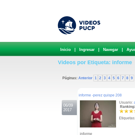
Inicio
|
Ingresar
|
Navegar
|
Ayu
Videos por Etiqueta: informe
Páginas:
Anterior
1
2
3
4
5
6
7
8
9
.
informe -perez quispe 208
Usuario:
06/09
Ranking:
2017
Etiquetas
informe