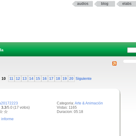
audios
blog
elabs
da
10
11
12
13
14
15
16
17
18
19
20
Siguiente
a20172223
Categoria:
Arte & Animación
 3.3
/5.0 (17 votos)
Vistas: 1165
Duracion: 05:18
:
informe