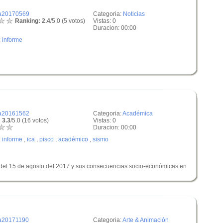
a20170569
Categoria:
Noticias
Ranking: 2.4
/5.0 (5 votos)
Vistas: 0
Duracion: 00:00
:
informe
a20161562
Categoria:
Académica
 3.3
/5.0 (16 votos)
Vistas: 0
Duracion: 00:00
:
informe
,
ica
,
pisco
,
académico
,
sismo
 del 15 de agosto del 2017 y sus consecuencias socio-económicas en
a20171190
Categoria:
Arte & Animación