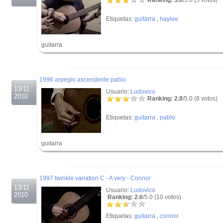
Ranking: 3.0
/5.0 (5 votos)
Etiquetas:
guitarra
,
haylee
guitarra
.
.
1996 arpegio ascendente pablo
13/11
Usuario:
Ludovico
2010
Ranking: 2.8
/5.0 (8 votos)
Etiquetas:
guitarra
,
pablo
guitarra
.
.
1997 twinkle variation C - A very - Connor
13/11
Usuario:
Ludovico
2010
Ranking: 2.6
/5.0 (10 votos)
Etiquetas:
guitarra
,
connor