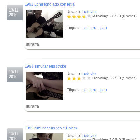
1992 Long long ago con letra
13/11
Usuario:
Ludovico
2010
Ranking: 3.6
/5.0 (8 votos)
Etiquetas:
guitarra
,
paul
guitarra
.
.
1993 simultaneus stroke
13/11
Usuario:
Ludovico
2010
Ranking: 3.2
/5.0 (5 votos)
Etiquetas:
guitarra
,
paul
guitarra
.
.
1995 simultaneus scale Haylee
13/11
Usuario:
Ludovico
2010