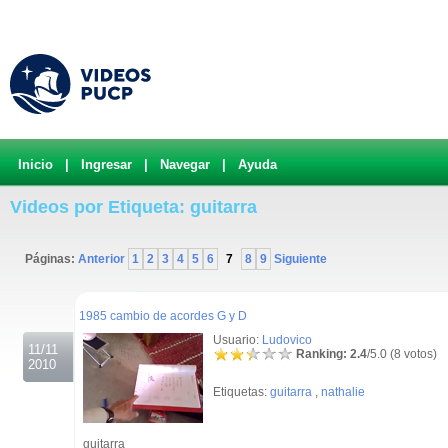
Inicio
|
Ingresar
|
Navegar
|
Ayuda
Videos por Etiqueta: guitarra
Páginas:
Anterior
1
2
3
4
5
6
7
8
9
Siguiente
.
1985 cambio de acordes G y D
Usuario:
Ludovico
11/11
Ranking: 2.4
/5.0 (8 votos)
2010
Etiquetas:
guitarra
,
nathalie
guitarra