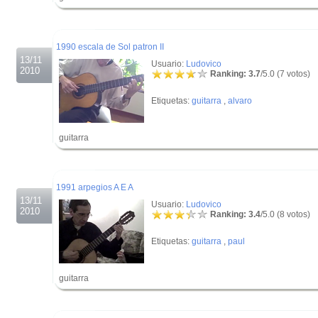
.
.
1990 escala de Sol patron II
13/11
Usuario:
Ludovico
2010
Ranking: 3.7
/5.0 (7 votos)
Etiquetas:
guitarra
,
alvaro
guitarra
.
.
1991 arpegios A E A
13/11
Usuario:
Ludovico
2010
Ranking: 3.4
/5.0 (8 votos)
Etiquetas:
guitarra
,
paul
guitarra
.
.