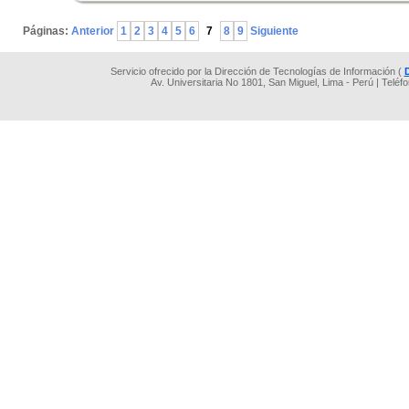
.
Páginas:
Anterior
1
2
3
4
5
6
7
8
9
Siguiente
Servicio ofrecido por la Dirección de Tecnologías de Información (
Av. Universitaria No 1801, San Miguel, Lima - Perú | Teléf