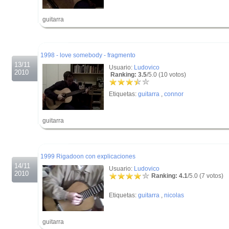
guitarra
.
.
1998 - love somebody - fragmento
13/11
Usuario:
Ludovico
2010
Ranking: 3.5
/5.0 (10 votos)
Etiquetas:
guitarra
,
connor
guitarra
.
.
1999 Rigadoon con explicaciones
14/11
Usuario:
Ludovico
2010
Ranking: 4.1
/5.0 (7 votos)
Etiquetas:
guitarra
,
nicolas
guitarra