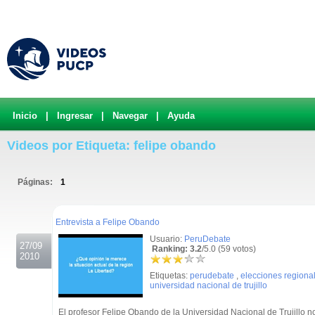
Inicio
|
Ingresar
|
Navegar
|
Ayuda
Videos por Etiqueta: felipe obando
Páginas:
1
.
Entrevista a Felipe Obando
Usuario:
PeruDebate
27/09
Ranking: 3.2
/5.0 (59 votos)
2010
Etiquetas:
perudebate
,
elecciones regiona
universidad nacional de trujillo
El profesor Felipe Obando de la Universidad Nacional de Trujillo n