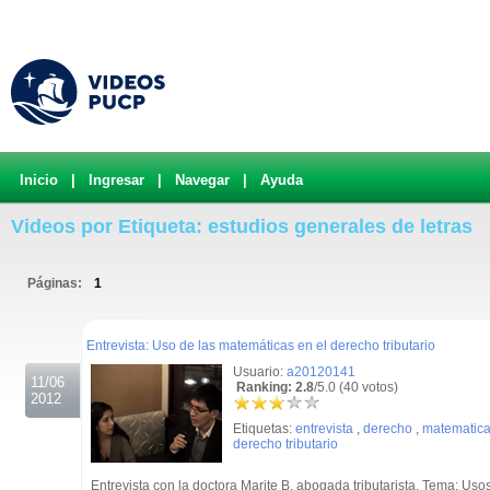
Inicio
|
Ingresar
|
Navegar
|
Ayuda
Videos por Etiqueta: estudios generales de letras
Páginas:
1
.
Entrevista: Uso de las matemáticas en el derecho tributario
Usuario:
a20120141
11/06
Ranking: 2.8
/5.0 (40 votos)
2012
Etiquetas:
entrevista
,
derecho
,
matematic
derecho tributario
Entrevista con la doctora Marite B. abogada tributarista. Tema: Us