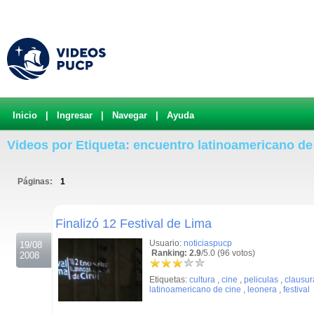
Inicio
|
Ingresar
|
Navegar
|
Ayuda
Videos por Etiqueta: encuentro latinoamericano de
Páginas:
1
.
Finalizó 12 Festival de Lima
Usuario:
noticiaspucp
19/08
Ranking: 2.9
/5.0 (96 votos)
2008
Etiquetas:
cultura
,
cine
,
peliculas
,
clausur
latinoamericano de cine
,
leonera
,
festival